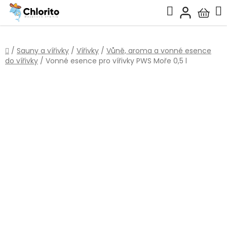
Přejít
Hledat
na
Nákup
obsah
košík
Domů
/
Sauny a vířivky
/
Vířivky
/
Vůně, aroma a vonné esence
do vířivky
/
Vonné esence pro vířivky PWS Moře 0,5 l