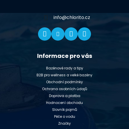
a
t
í
info
@
chlorito.cz
Informace pro vás
Bazénové rady a tipy
B2B pro wellness a velké bazény
Obchodní podmínky
Ochrana osobních údajů
Doprava a platba
Hodnocení obchodu
Slovník pojmů
Péče o vodu
Značky