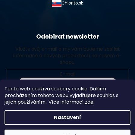
Chlorito.sk
Odebírat newsletter
Vložte svůj e-mail a my vám budeme zasílat
informace o nových produktech na našem e-
shopu.
E-mail
Tento web používá soubory cookie. Dalším
Vložením e-mailu souhlasíte s
podmínkami ochrany
procházením tohoto webu vyjadřujete souhlas s
osobních údajů
jejich používáním.. Více informací
zde
.
Přihlásit se
Nastavení