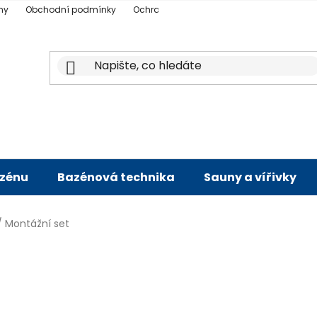
ny
Obchodní podmínky
Ochrana osobních údajů
Doprava a p
azénu
Bazénová technika
Sauny a vířivky
/
Montážní set