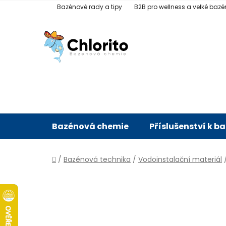
Přejít
Bazénové rady a tipy
B2B pro wellness a velké bazé
na
obsah
Bazénová chemie
Příslušenství k b
Domů
/
Bazénová technika
/
Vodoinstalační materiál