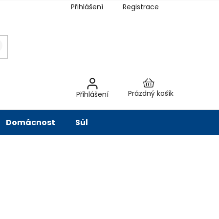
Přihlášení
Registrace
latba
Hodnocení obchodu
Slovník pojmů
Péče o vodu
Znač
Nákupní
Prázdný košík
Přihlášení
košík
Domácnost
Sůl