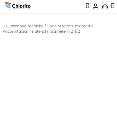
Přejít
Hledat
na
Nákup
obsah
košík
Domů
/
Bazénová technika
/
Vodoinstalační materiál
/
Vodoinstalační materiál s průměrem 2-1/2