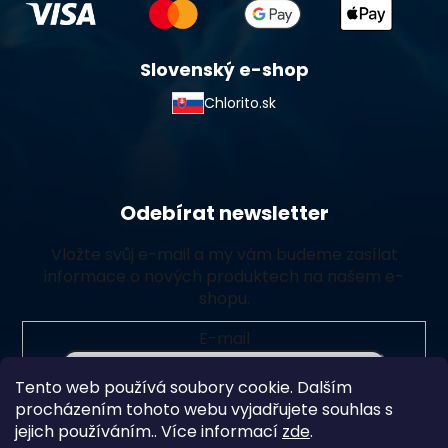
Slovenský e-shop
Chlorito.sk
Odebírat newsletter
Vložte svůj e-mail a my vám budeme zasílat
informace o nových produktech na našem e-
shopu.
E-mail
Tento web používá soubory cookie. Dalším
Vložením e-mailu souhlasíte s
podmínkami ochrany
procházením tohoto webu vyjadřujete souhlas s
osobních údajů
jejich používáním.. Více informací
zde
.