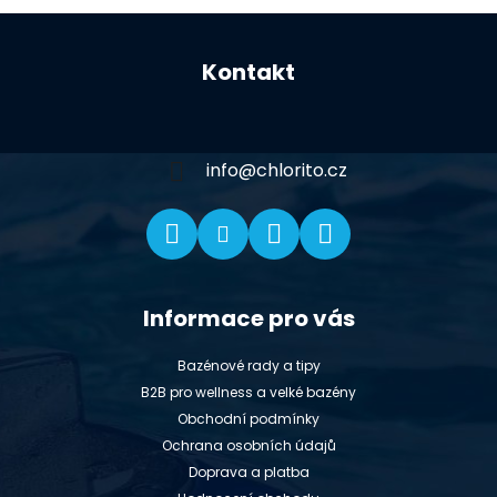
Z
á
Kontakt
p
a
t
í
info
@
chlorito.cz
Informace pro vás
Bazénové rady a tipy
B2B pro wellness a velké bazény
Obchodní podmínky
Ochrana osobních údajů
Doprava a platba