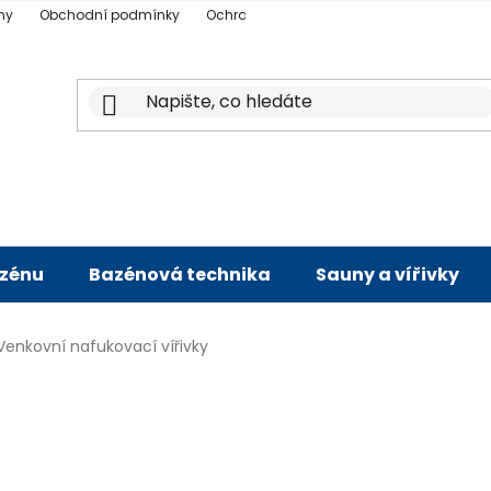
ny
Obchodní podmínky
Ochrana osobních údajů
Doprava a p
azénu
Bazénová technika
Sauny a vířivky
Venkovní nafukovací vířivky