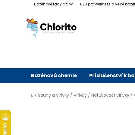
Přejít
Bazénové rady a tipy
B2B pro wellness a velké bazé
na
obsah
Bazénová chemie
Příslušenství k b
Domů
/
Sauny a vířivky
/
Vířivky
/
Nafukovací vířivky
/