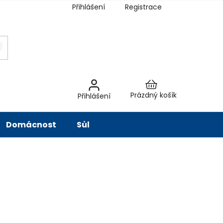
Přihlášení
Registrace
latba
Hodnocení obchodu
Slovník pojmů
Péče o vodu
Znač
Nákupní
Prázdný košík
Přihlášení
košík
Domácnost
Sůl