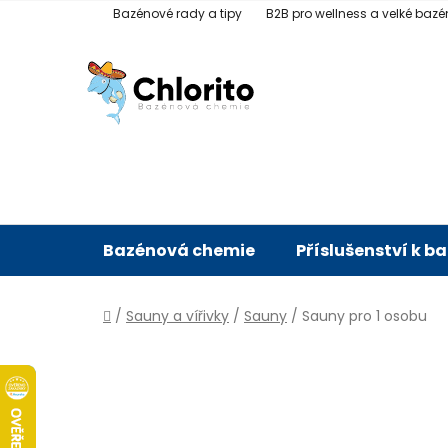
Přejít
Bazénové rady a tipy
B2B pro wellness a velké bazé
na
obsah
Bazénová chemie
Příslušenství k b
Domů
/
Sauny a vířivky
/
Sauny
/
Sauny pro 1 osobu