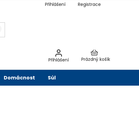
Přihlášení
Registrace
latba
Hodnocení obchodu
Slovník pojmů
Péče o vodu
Znač
Nákupní
Prázdný košík
Přihlášení
košík
Domácnost
Sůl