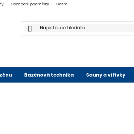
ny
Obchodní podmínky
Ochrana osobních údajů
Doprava a p
azénu
Bazénová technika
Sauny a vířivky