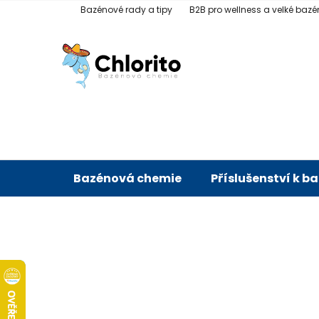
Přejít
Bazénové rady a tipy
B2B pro wellness a velké bazé
na
obsah
Bazénová chemie
Příslušenství k b