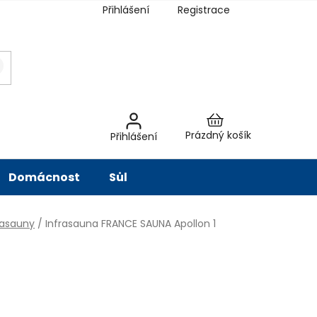
Přihlášení
Registrace
latba
Hodnocení obchodu
Slovník pojmů
Péče o vodu
Znač
Nákupní
Prázdný košík
Přihlášení
košík
Domácnost
Sůl
rasauny
/
Infrasauna FRANCE SAUNA Apollon 1