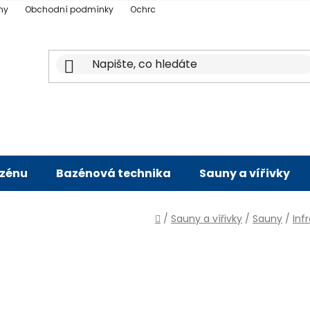
ny
Obchodní podmínky
Ochrana osobních údajů
Doprava a p
azénu
Bazénová technika
Sauny a vířivky
Domů
/
Sauny a vířivky
/
Sauny
/
Inf