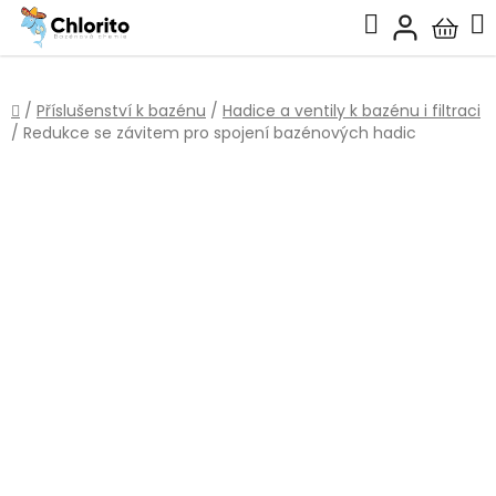
Přejít
Hledat
na
Nákup
obsah
košík
Domů
/
Příslušenství k bazénu
/
Hadice a ventily k bazénu i filtraci
/
Redukce se závitem pro spojení bazénových hadic