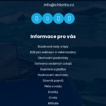
í
info
@
chlorito.cz
Informace pro vás
Bazénové rady a tipy
B2B pro wellness a velké bazény
Obchodní podmínky
Ochrana osobních údajů
Doprava a platba
Hodnocení obchodu
Slovník pojmů
Péče o vodu
Značky
O nás
Affiliate