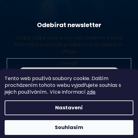
Odebírat newsletter
Vložte svůj e-mail a my vám budeme zasílat
informace o nových produktech na našem e-
shopu.
E-mail
Tento web používá soubory cookie. Dalším
Vložením e-mailu souhlasíte s
podmínkami ochrany
procházením tohoto webu vyjadřujete souhlas s
osobních údajů
jejich používáním.. Více informací
zde
.
Přihlásit se
Nastavení
Souhlasím
Vytvořil Shoptet Premium
Copyright 2026
Chlorito
. Všechna práva vyhrazena.