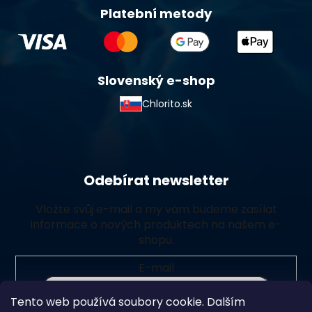
Platební metody
Slovenský e-shop
Chlorito.sk
Odebírat newsletter
Vložte svůj e-mail a my vám budeme zasílat
informace o nových produktech na našem e-
shopu.
E-mail
Tento web používá soubory cookie. Dalším
Vložením e-mailu souhlasíte s
podmínkami ochrany