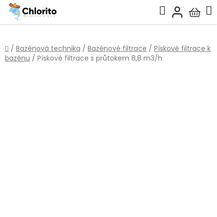
Přejít
Hledat
na
Nákup
obsah
košík
Domů
/
Bazénová technika
/
Bazénové filtrace
/
Pískové filtrace k
bazénu
/
Pískové filtrace s průtokem 8,8 m3/h