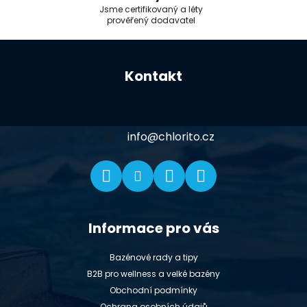
Jsme certifikovaný a léty
prověřený dodavatel
Z
á
Kontakt
p
a
t
í
info
@
chlorito.cz
Informace pro vás
Bazénové rady a tipy
B2B pro wellness a velké bazény
Obchodní podmínky
Ochrana osobních údajů