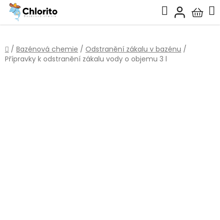
Přejít
Hledat
na
Nákup
obsah
košík
Domů
/
Bazénová chemie
/
Odstranění zákalu v bazénu
/
Přípravky k odstranění zákalu vody o objemu 3 l