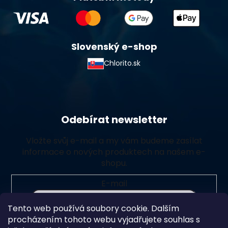
Slovenský e-shop
Chlorito.sk
Odebírat newsletter
Vložte svůj e-mail a my vám budeme zasílat
informace o nových produktech na našem e-
shopu.
E-mail
Tento web používá soubory cookie. Dalším
Vložením e-mailu souhlasíte s
podmínkami ochrany
procházením tohoto webu vyjadřujete souhlas s
osobních údajů