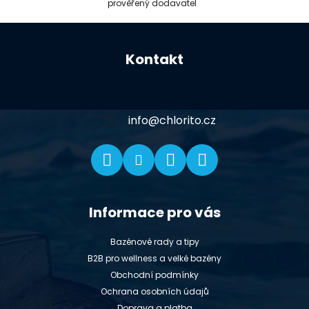
prověřený dodavatel
Z
á
Kontakt
p
a
t
í
info
@
chlorito.cz
Informace pro vás
Bazénové rady a tipy
B2B pro wellness a velké bazény
Obchodní podmínky
Ochrana osobních údajů
Doprava a platba