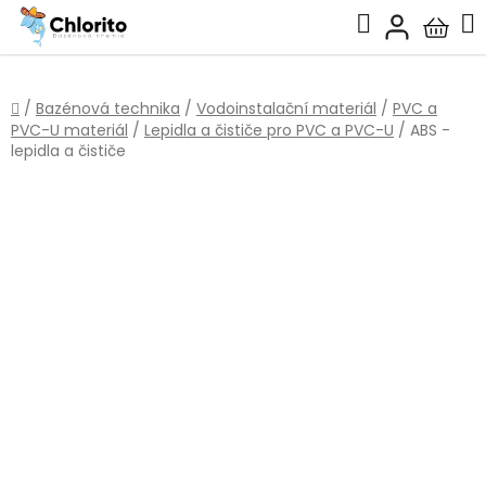
Přejít
Hledat
na
Nákup
obsah
košík
Domů
/
Bazénová technika
/
Vodoinstalační materiál
/
PVC a
PVC-U materiál
/
Lepidla a čističe pro PVC a PVC-U
/
ABS -
lepidla a čističe