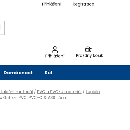
Přihlášení
Registrace
latba
Hodnocení obchodu
Slovník pojmů
Péče o vodu
Znač
Nákupní
Prázdný košík
Přihlášení
košík
Domácnost
Sůl
talační materiál
/
PVC a PVC-U materiál
/
Lepidla
ič Griffon PVC, PVC-C & ABS 125 ml