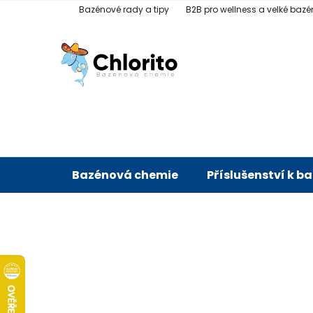
Přejít
Bazénové rady a tipy
B2B pro wellness a velké bazé
na
obsah
Bazénová chemie
Příslušenství k b