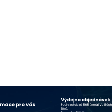
Výdejna objednávek
rmace pro vás
Podnikatelská 565 (Areál VÚ Běc
10A),