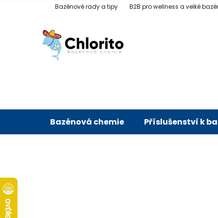
Přejít
Bazénové rady a tipy
B2B pro wellness a velké bazé
na
obsah
Bazénová chemie
Příslušenství k b