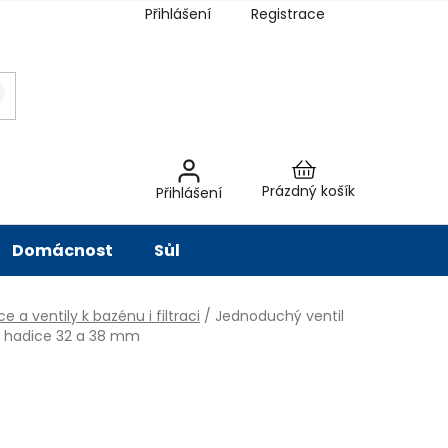
Přihlášení
Registrace
latba
Hodnocení obchodu
Slovník pojmů
Péče o vodu
Znač
Nákupní
Prázdný košík
Přihlášení
košík
Domácnost
Sůl
e a ventily k bazénu i filtraci
/
Jednoduchý ventil
ro hadice 32 a 38 mm