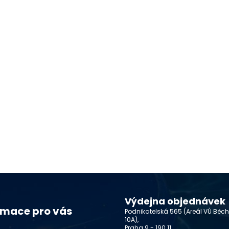
Výdejna objednávek
rmace pro vás
Podnikatelská 565 (Areál VÚ Běc
10A),
Praha 9 - 190 11