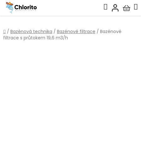
Přejít
Hledat
na
Nákup
obsah
košík
Domů
/
Bazénová technika
/
Bazénové filtrace
/
Bazénové
filtrace s průtokem 19,6 m3/h