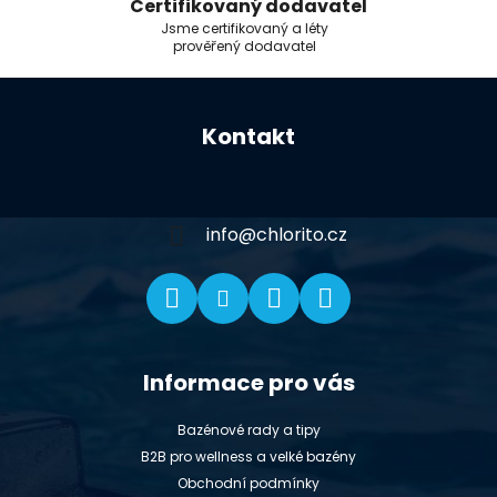
Certifikovaný dodavatel
Jsme certifikovaný a léty
prověřený dodavatel
Z
á
Kontakt
p
a
t
í
info
@
chlorito.cz
Informace pro vás
Bazénové rady a tipy
B2B pro wellness a velké bazény
Obchodní podmínky