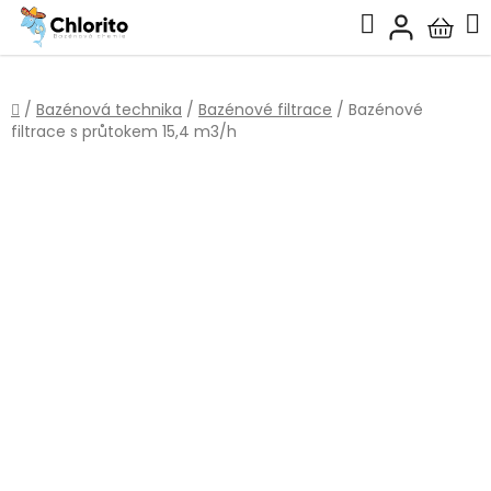
Přejít
Hledat
na
Nákup
obsah
košík
Domů
/
Bazénová technika
/
Bazénové filtrace
/
Bazénové
filtrace s průtokem 15,4 m3/h