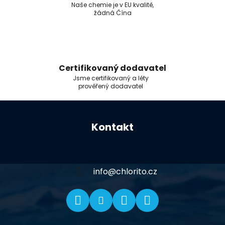
Naše chemie je v EU kvalitě,
žádná Čína
Certifikovaný dodavatel
Jsme certifikovaný a léty
prověřený dodavatel
Z
á
Kontakt
p
a
t
í
info
@
chlorito.cz