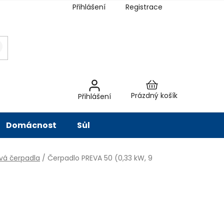
Přihlášení
Registrace
latba
Hodnocení obchodu
Slovník pojmů
Péče o vodu
Znač
Nákupní
Prázdný košík
Přihlášení
košík
Domácnost
Sůl
vá čerpadla
/
Čerpadlo PREVA 50 (0,33 kW, 9