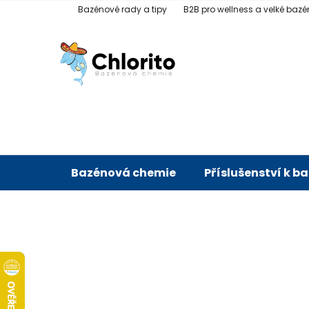
Přejít
Bazénové rady a tipy
B2B pro wellness a velké bazé
na
obsah
Bazénová chemie
Příslušenství k b