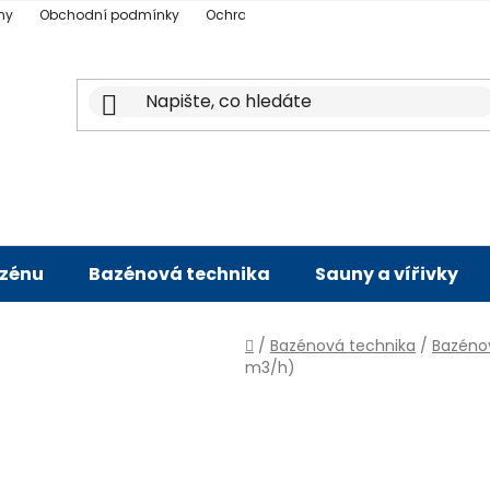
ny
Obchodní podmínky
Ochrana osobních údajů
Doprava a p
azénu
Bazénová technika
Sauny a vířivky
Domů
/
Bazénová technika
/
Bazéno
m3/h)