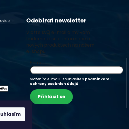
Odebírat newsletter
hovice
Vložte svůj e-mail a my vám
budeme zasílat informace o
nových produktech na našem
e-shopu.
E-mail
Vložením e-mailu souhlasíte s
podmínkami
ochrany osobních údajů
Přihlásit se
ouhlasím