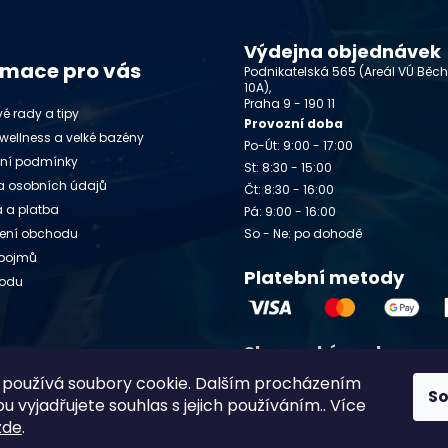
Výdejna objednávek
rmace pro vás
Podnikatelská 565 (Areál VÚ Běc
10A),
Praha 9 - 190 11
é rady a tipy
Provozní doba
wellness a velké bazény
Po-Út: 9:00 - 17:00
ní podmínky
St: 8:30 - 15:00
 osobních údajů
Čt: 8:30 - 16:00
 a platba
Pá: 9:00 - 16:00
ení obchodu
So - Ne: po dohodě
 pojmů
Platební metody
vodu
Slovenský e-shop
y
používá soubory cookie. Dalším procházením
Chlorito.sk
S
 vyjadřujete souhlas s jejich používáním.. Více
zde
.