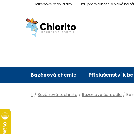
Přejít
Bazénové rady a tipy
B2B pro wellness a velké bazé
na
obsah
Bazénová chemie
Příslušenství k b
Domů
/
Bazénová technika
/
Bazénová čerpadla
/
Baz