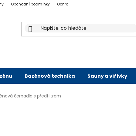
ny
Obchodní podmínky
Ochrana osobních údajů
Doprava a p
azénu
Bazénová technika
Sauny a vířivky
énová čerpadla s předfiltrem