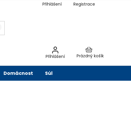
Přihlášení
Registrace
latba
Hodnocení obchodu
Slovník pojmů
Péče o vodu
Znač
Nákupní
Prázdný košík
Přihlášení
košík
Domácnost
Sůl