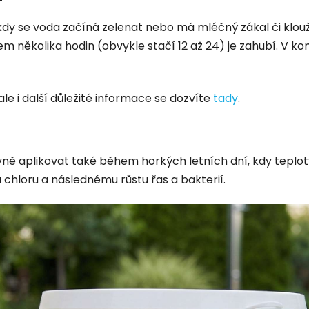
 kdy se voda začíná zelenat nebo má mléčný zákal či klo
m několika hodin (obvykle stačí 12 až 24) je zahubí. V k
le i další důležité informace se dozvíte
tady
.
ě aplikovat také během horkých letních dní, kdy teploty
chloru a následnému růstu řas a bakterií.