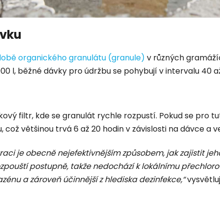
avku
době organického granulátu (granule)
v různých gramážíc
0 l, běžné dávky pro údržbu se pohybují v intervalu 40 až 
vý filtr, kde se granulát rychle rozpustí. Pokud se pro t
ož většinou trvá 6 až 20 hodin v závislosti na dávce a veli
raci je obecně nejefektivnějším způsobem, jak zajistit je
ozpouští postupně, takže nedochází k lokálnímu přechloro
zénu a zároveň účinnější z hlediska dezinfekce,“
vysvětluj