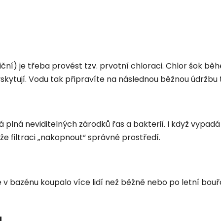
ní) je třeba provést tzv. prvotní chloraci. Chlor šok běh
yskytují. Vodu tak připravíte na následnou běžnou údržbu 
á plná neviditelných zárodků řas a bakterií. I když vypadá
 filtraci „nakopnout“ správné prostředí.
se v bazénu koupalo více lidí než běžně nebo po letní bou
u