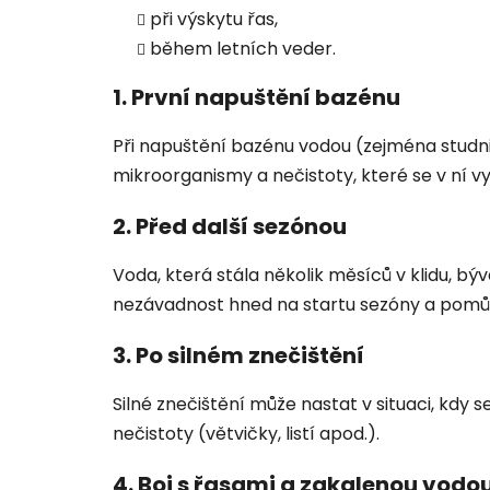
při výskytu řas,
během letních veder.
1. První napuštění bazénu
Při napuštění bazénu vodou (zejména studnič
mikroorganismy a nečistoty, které se v ní v
2. Před další sezónou
Voda, která stála několik měsíců v klidu, býv
nezávadnost hned na startu sezóny a pomůže
3. Po silném znečištění
Silné znečištění může nastat v situaci, kdy 
nečistoty (větvičky, listí apod.).
4. Boj s řasami a zakalenou vodo