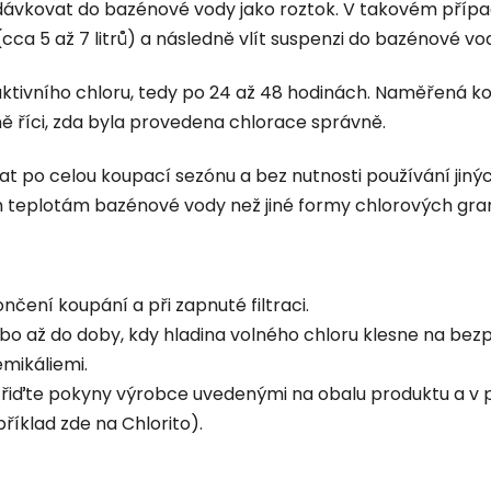
ávkovat do bazénové vody jako roztok. V takovém přípa
a 5 až 7 litrů) a následně vlít suspenzi do bazénové vo
ktivního chloru, tedy po 24 až 48 hodinách. Naměřená k
ně říci, zda byla provedena chlorace správně.
t po celou koupací sezónu a bez nutnosti používání jiný
ím teplotám bazénové vody než jiné formy chlorových gran
ončení koupání a při zapnuté filtraci.
bo až do doby, kdy hladina volného chloru klesne na bez
emikáliemi.
 řiďte pokyny výrobce uvedenými na obalu produktu a v
íklad zde na Chlorito).