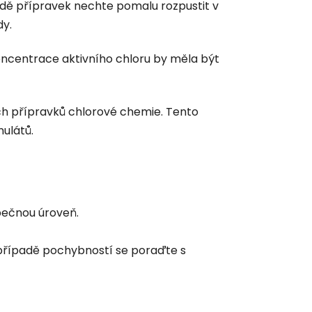
dě přípravek nechte pomalu rozpustit v
dy.
oncentrace aktivního chloru by měla být
ch přípravků chlorové chemie. Tento
ulátů.
pečnou úroveň.
 případě pochybností se poraďte s