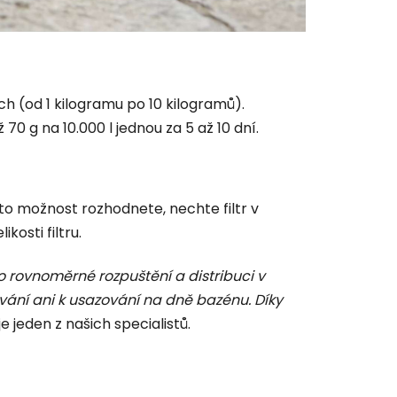
h (od 1 kilogramu po 10 kilogramů).
70 g na 10.000 l jednou za 5 až 10 dní.
uto možnost rozhodnete, nechte filtr v
kosti filtru.
ho rovnoměrné rozpuštění a distribuci v
vání ani k usazování na dně bazénu. Díky
e jeden z našich specialistů.