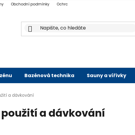
ny
Obchodní podmínky
Ochrana osobních údajů
Doprava a p
azénu
Bazénová technika
Sauny a vířivky
žití a dávkování
 použití a dávkování