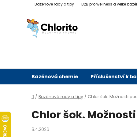
Přejít
Bazénové rady a tipy
B2B pro wellness a velké bazé
na
obsah
Bazénová chemie
Příslušenství k b
Domů
/
Bazénové rady a tipy
/
Chlor šok. Možnosti pou
Chlor šok. Možnosti
8.4.2026