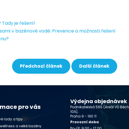
 Tady je řešení!
asami v bazénové vodě: Prevence a možnosti řešení
énu?
Předchozí článek
Další článek
Výdejna objednávek
rmace pro vás
Podnikatelská 565 (Areál VÚ Běc
10A),
Praha 9 - 190 11
é rady a tipy
Provozní doba
wellness a velké bazény
Po-Út: 9:00 - 17:00