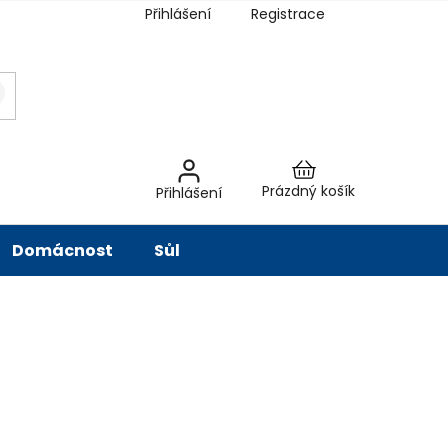
Přihlášení
Registrace
latba
Hodnocení obchodu
Slovník pojmů
Péče o vodu
Znač
Nákupní
Prázdný košík
Přihlášení
košík
Domácnost
Sůl