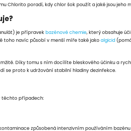
u Chlorito poradí, kdy chlor šok použít a jaké jsou jeho 
uje?
anulát) je přípravek
bazénové chemie
, který obsahuje úč
ě toho navíc působí v menší míře také jako
algicid
(pomáh
kamžitě. Díky tomu s ním docílíte bleskového účinku a ryc
dí se proto k udržování stabilní hladiny dezinfekce.
 těchto případech:
ní kontaminace způsobená intenzivním používáním bazénu