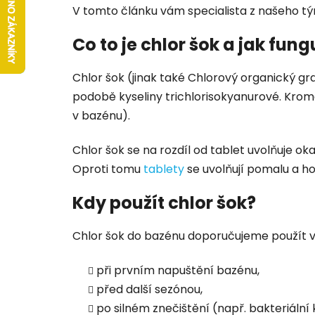
V tomto článku vám specialista z našeho tým
Co to je chlor šok a jak fung
Chlor šok (jinak také Chlorový organický gr
podobě kyseliny trichlorisokyanurové. Krom
v bazénu).
Chlor šok se na rozdíl od tablet uvolňuje o
Oproti tomu
tablety
se uvolňují pomalu a ho
Kdy použít chlor šok?
Chlor šok do bazénu doporučujeme použít v
při prvním napuštění bazénu,
před další sezónou,
po silném znečištění (např. bakteriál