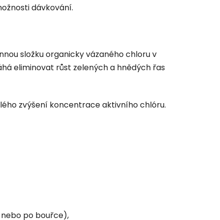
možnosti dávkování.
innou složku organicky vázaného chloru v
á eliminovat růst zelených a hnědých řas
hlého zvýšení koncentrace aktivního chlóru.
 nebo po bouřce),