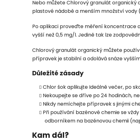
Nebo můžete Chlorový granulát organický d
plastové nádobě a menším množství vody (cc
Po aplikaci proveďte měření koncentrace a
vyšší než 0,5 mg/l. Jedině tak lze zodpověd
Chlorový granulát organický můžete používa
přípravek je stabilní a odolává snáze vyšš
Důležité zásady
Chlor šok aplikujte Ideálně večer, po sk
Nekoupejte se dříve po 24 hodinách, ne
Nikdy nemíchejte přípravek s jinými ch
Při používání bazénové chemie se vždy
odborníkem na bazénovou chemii (např
Kam dál?