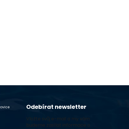
Odebírat newsletter
hovice
Vložte svůj e-mail a my vám
budeme zasílat informace o