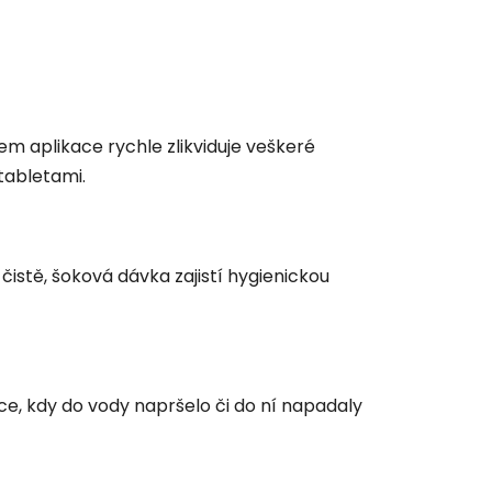
em aplikace rychle zlikviduje veškeré
tabletami.
 čistě, šoková dávka zajistí hygienickou
řce, kdy do vody napršelo či do ní napadaly