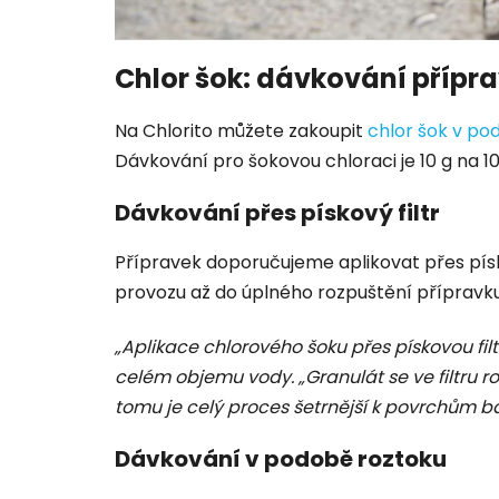
Chlor šok: dávkování přípr
Na Chlorito můžete zakoupit
chlor šok v po
Dávkování pro šokovou chloraci je 10 g na 100
Dávkování přes pískový filtr
Přípravek doporučujeme aplikovat přes písko
provozu až do úplného rozpuštění přípravku, c
„Aplikace chlorového šoku přes pískovou filt
celém objemu vody. „Granulát se ve filtru r
tomu je celý proces šetrnější k povrchům ba
Dávkování v podobě roztoku