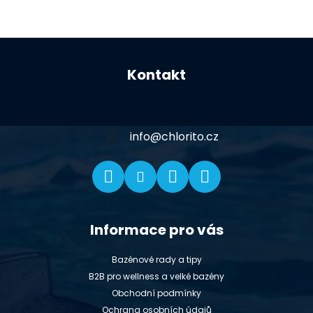
Z
á
Kontakt
p
a
t
í
info
@
chlorito.cz
Informace pro vás
Bazénové rady a tipy
B2B pro wellness a velké bazény
Obchodní podmínky
Ochrana osobních údajů