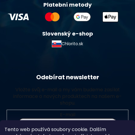
Platební metody
Slovenský e-shop
Chlorito.sk
Odebírat newsletter
Vložte svůj e-mail a my vám budeme zasílat
informace o nových produktech na našem e-
shopu.
E-mail
Tento web používá soubory cookie. Dalším
Vložením e-mailu souhlasíte s
podmínkami ochrany