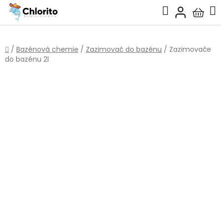
Přejít
Hledat
na
Nákup
obsah
košík
Domů
/
Bazénová chemie
/
Zazimovač do bazénu
/
Zazimovače
do bazénu 2l