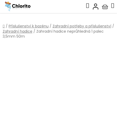
Přejít
Hledat
na
Nákup
obsah
košík
Domů
/
Příslušenství k bazénu
/
Zahradní potřeby a příslušenství
/
Zahradní hadice
/
Zahradní hadice neprůhledná 1 palec
3,5mm 50m