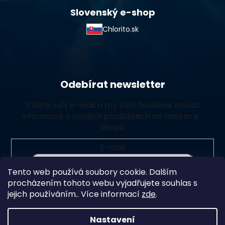
Slovenský e-shop
Chlorito.sk
Odebírat newsletter
Vložte svůj e-mail a my vám budeme zasílat
informace o nových produktech na našem e-
shopu.
E-mail
Tento web používá soubory cookie. Dalším
Vložením e-mailu souhlasíte s
podmínkami ochrany
procházením tohoto webu vyjadřujete souhlas s
osobních údajů
jejich používáním.. Více informací
zde
.
Přihlásit se
Nastavení