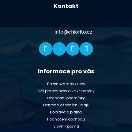
á
Kontakt
p
a
t
í
info
@
chlorito.cz
Informace pro vás
Bazénové rady a tipy
B2B pro wellness a velké bazény
Obchodní podmínky
Ochrana osobních údajů
Doprava a platba
Hodnocení obchodu
Slovník pojmů