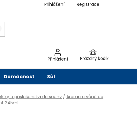
Přihlášení
Registrace
latba
Hodnocení obchodu
Slovník pojmů
Péče o vodu
Znač
Nákupní
Prázdný košík
Přihlášení
košík
Domácnost
Sůl
lňky a příslušenství do sauny
/
Aroma a vůně do
nt 245ml