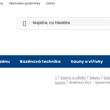
ny
Obchodní podmínky
Ochrana osobních údajů
Doprava a p
azénu
Bazénová technika
Sauny a vířivky
Domů
/
Sauny a vířivky
/
Sauny
/
Dop
sauny
/
Wellness 8oz - Spearmi