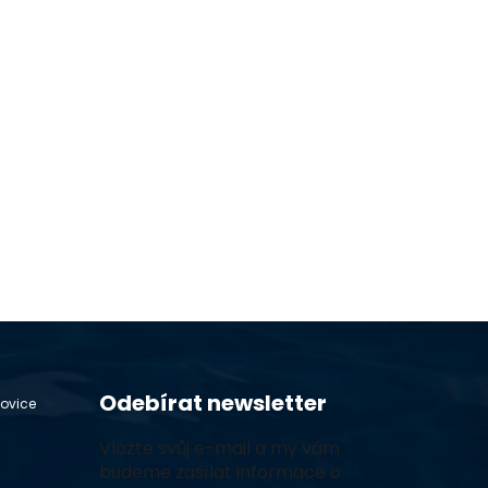
Odebírat newsletter
hovice
Vložte svůj e-mail a my vám
budeme zasílat informace o