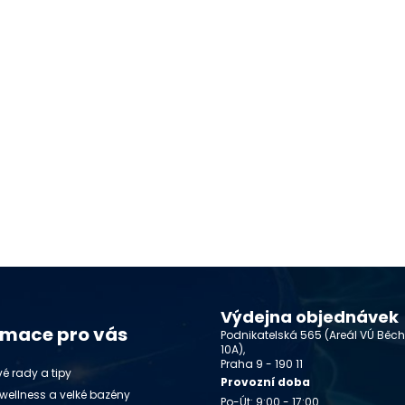
Výdejna objednávek
rmace pro vás
Podnikatelská 565 (Areál VÚ Běc
10A),
Praha 9 - 190 11
é rady a tipy
Provozní doba
wellness a velké bazény
Po-Út: 9:00 - 17:00