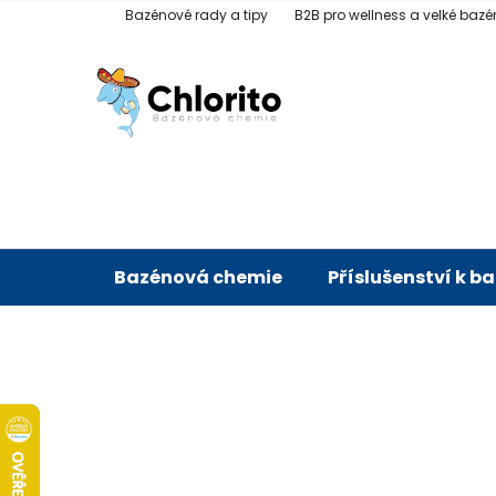
Přejít
Bazénové rady a tipy
B2B pro wellness a velké bazé
na
obsah
Bazénová chemie
Příslušenství k b