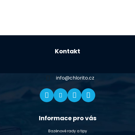
Z
á
Kontakt
p
a
t
í
info
@
chlorito.cz
Informace pro vás
Bazénové rady a tipy