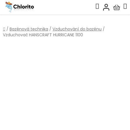
Přejít
Hledat
na
Nákup
obsah
košík
Domů
/
Bazénová technika
/
Vzduchování do bazénu
/
Vzduchovač HANSCRAFT HURRICANE 1100