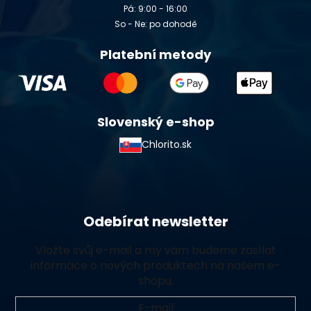
Pá: 9:00 - 16:00
So - Ne: po dohodě
Platební metody
Slovenský e-shop
Chlorito.sk
Odebírat newsletter
Vložte svůj e-mail a my vám budeme zasílat
informace o nových produktech na našem e-
shopu.
E-mail