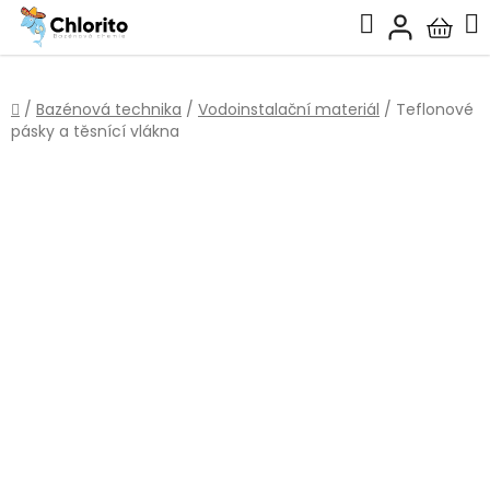
Přejít
Hledat
na
Nákup
obsah
košík
Domů
/
Bazénová technika
/
Vodoinstalační materiál
/
Teflonové
pásky a těsnící vlákna