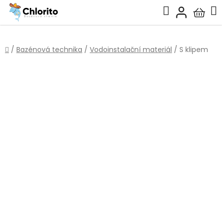
Přejít
Hledat
na
Nákup
obsah
košík
Domů
/
Bazénová technika
/
Vodoinstalační materiál
/
S klipem