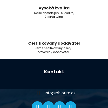
Vysoká kvalita
Naše chemie je v EU kvalitě,
žádná Čína
Certifikovaný dodavatel
Jsme certifikovaný a léty
prověřený dodavatel
Z
á
Kontakt
p
a
t
í
info
@
chlorito.cz