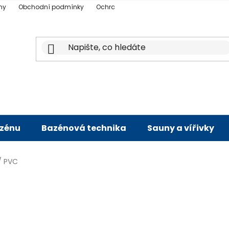
ny
Obchodní podmínky
Ochrana osobních údajů
Doprava a p
azénu
Bazénová technika
Sauny a vířivky
/
PVC