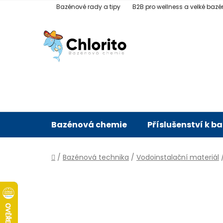
Přejít
Bazénové rady a tipy
B2B pro wellness a velké bazé
na
obsah
Bazénová chemie
Příslušenství k b
Domů
/
Bazénová technika
/
Vodoinstalační materiál