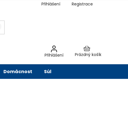
Přihlášení
Registrace
latba
Hodnocení obchodu
Slovník pojmů
Péče o vodu
Znač
Nákupní
Prázdný košík
Přihlášení
košík
Domácnost
Sůl