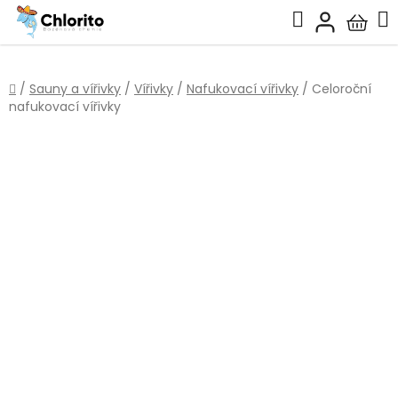
Přejít
Hledat
na
Nákup
obsah
košík
Domů
/
Sauny a vířivky
/
Vířivky
/
Nafukovací vířivky
/
Celoroční
nafukovací vířivky