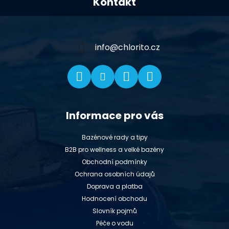
Kontakt
p
a
t
í
info
@
chlorito.cz
Informace pro vás
Bazénové rady a tipy
B2B pro wellness a velké bazény
Obchodní podmínky
Ochrana osobních údajů
Doprava a platba
Hodnocení obchodu
Slovník pojmů
Péče o vodu