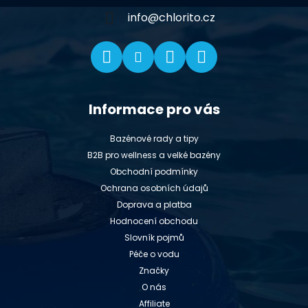
í
info
@
chlorito.cz
Informace pro vás
Bazénové rady a tipy
B2B pro wellness a velké bazény
Obchodní podmínky
Ochrana osobních údajů
Doprava a platba
Hodnocení obchodu
Slovník pojmů
Péče o vodu
Značky
O nás
Affiliate