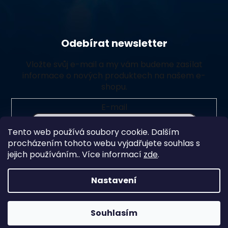
Odebírat newsletter
Vložte svůj e-mail a my vám budeme zasílat
informace o nových produktech na našem e-
shopu.
E-mail
Tento web používá soubory cookie. Dalším
Vložením e-mailu souhlasíte s
podmínkami ochrany
procházením tohoto webu vyjadřujete souhlas s
osobních údajů
jejich používáním.. Více informací
zde
.
Přihlásit se
Nastavení
Souhlasím
Vytvořil Shoptet Premium