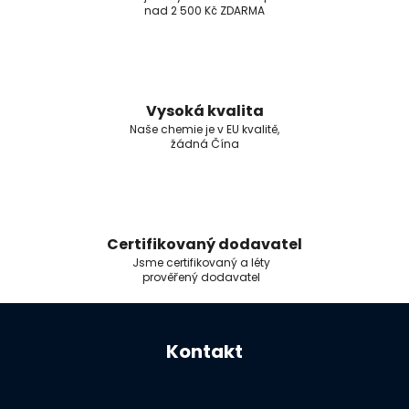
nad 2 500 Kč ZDARMA
Vysoká kvalita
Naše chemie je v EU kvalitě,
žádná Čína
Certifikovaný dodavatel
Jsme certifikovaný a léty
prověřený dodavatel
Z
á
Kontakt
p
a
t