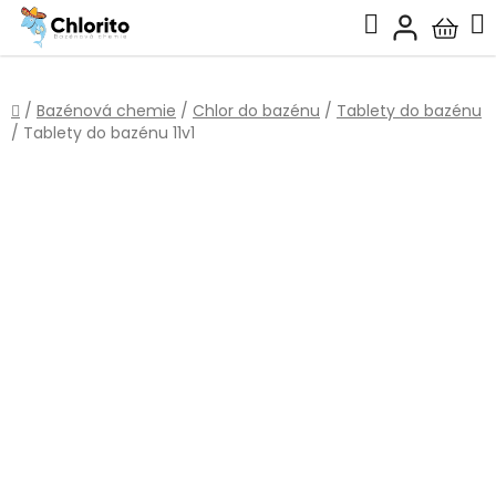
Přejít
Hledat
na
Nákup
obsah
košík
Domů
/
Bazénová chemie
/
Chlor do bazénu
/
Tablety do bazénu
/
Tablety do bazénu 11v1