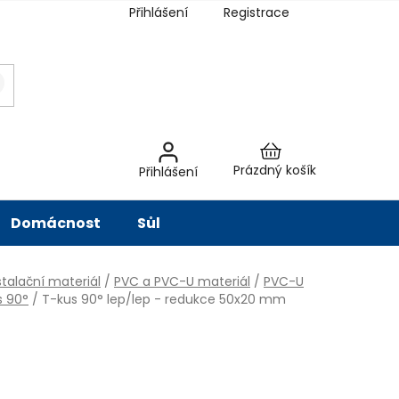
Přihlášení
Registrace
latba
Hodnocení obchodu
Slovník pojmů
Péče o vodu
Znač
Nákupní
Prázdný košík
Přihlášení
košík
Domácnost
Sůl
talační materiál
/
PVC a PVC-U materiál
/
PVC-U
s 90°
/
T-kus 90° lep/lep - redukce 50x20 mm