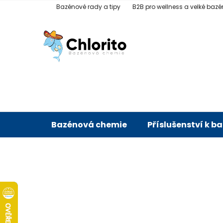
Přejít
Bazénové rady a tipy
B2B pro wellness a velké bazé
na
obsah
Bazénová chemie
Příslušenství k b