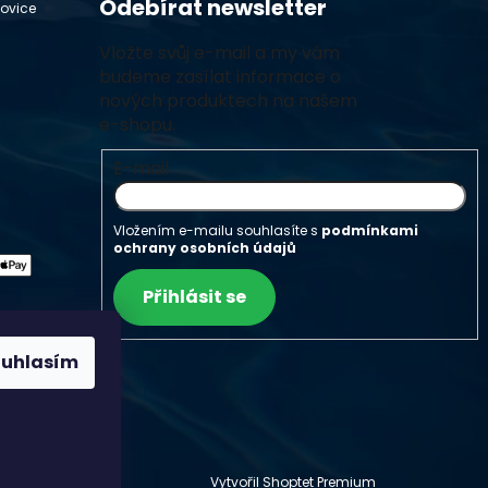
Odebírat newsletter
hovice
Vložte svůj e-mail a my vám
budeme zasílat informace o
nových produktech na našem
e-shopu.
E-mail
Vložením e-mailu souhlasíte s
podmínkami
ochrany osobních údajů
Přihlásit se
ouhlasím
Vytvořil Shoptet Premium