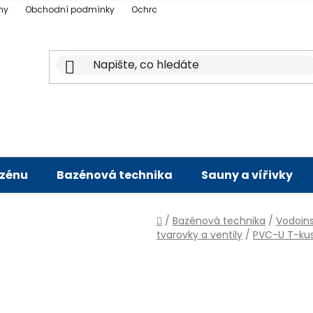
ny
Obchodní podmínky
Ochrana osobních údajů
Doprava a p
azénu
Bazénová technika
Sauny a vířivky
Domů
/
Bazénová technika
/
Vodoins
tvarovky a ventily
/
PVC-U T-ku