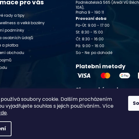
rmace pro vás
Podnikatelská 565 (Areál VÚ Běc
10A),
Praha 9 - 190 11
é rady a tipy
Provozní doba
wellness a velké bazény
Po-Út: 9:00 - 17:00
ní podmínky
St: 8:30 - 15:00
 osobních údajů
Čt: 8:30 - 16:00
 a platba
Pá: 9:00 - 16:00
ení obchodu
So - Ne: po dohodě
 pojmů
Platební metody
vodu
Slovenský e-shop
y
používá soubory cookie. Dalším procházením
Chlorito.sk
S
 vyjadřujete souhlas s jejich používáním.. Více
zde
.
ní