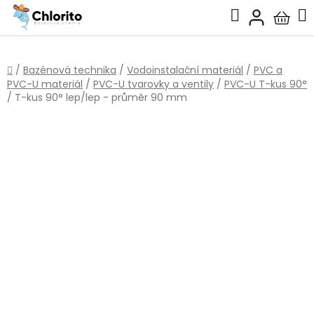
Přejít
Hledat
na
Nákup
obsah
košík
Domů
/
Bazénová technika
/
Vodoinstalační materiál
/
PVC a
PVC-U materiál
/
PVC-U tvarovky a ventily
/
PVC-U T-kus 90°
/
T-kus 90° lep/lep - průměr 90 mm