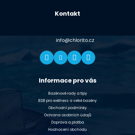
Z
á
Kontakt
p
a
t
í
info
@
chlorito.cz
Informace pro vás
Bazénové rady a tipy
B2B pro wellness a velké bazény
Obchodní podmínky
Ochrana osobních údajů
Doprava a platba
Hodnocení obchodu