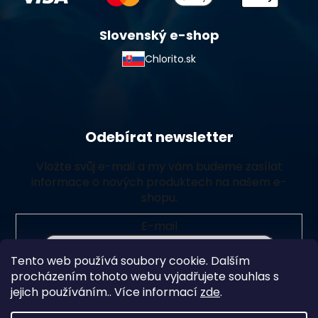
Slovenský e-shop
Chlorito.sk
Odebírat newsletter
Vložte svůj e-mail a my vám budeme zasílat
informace o nových produktech na našem e-
shopu.
E-mail
Tento web používá soubory cookie. Dalším
Vložením e-mailu souhlasíte s
podmínkami ochrany
procházením tohoto webu vyjadřujete souhlas s
osobních údajů
jejich používáním.. Více informací
zde
.
Přihlásit se