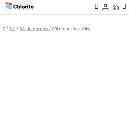
Přejít
Hledat
na
Nákup
obsah
košík
Domů
/
Sůl
/
Sůl do bazénu
/
Sůl do bazénu 25kg