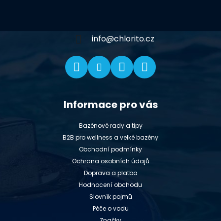
p
a
t
í
info
@
chlorito.cz
Informace pro vás
Bazénové rady a tipy
B2B pro wellness a velké bazény
Obchodní podmínky
Ochrana osobních údajů
Doprava a platba
Hodnocení obchodu
Slovník pojmů
Péče o vodu
Značky