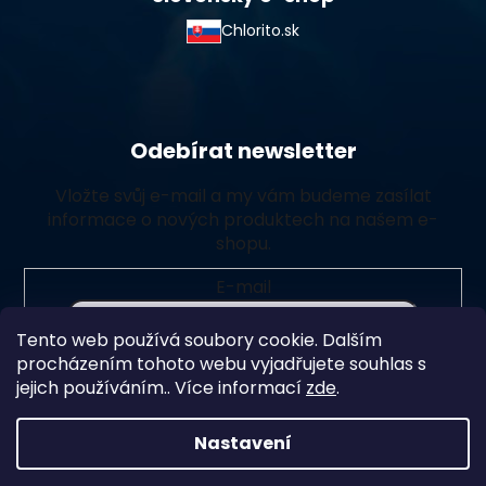
Chlorito.sk
Odebírat newsletter
Vložte svůj e-mail a my vám budeme zasílat
informace o nových produktech na našem e-
shopu.
E-mail
Tento web používá soubory cookie. Dalším
Vložením e-mailu souhlasíte s
podmínkami ochrany
procházením tohoto webu vyjadřujete souhlas s
osobních údajů
jejich používáním.. Více informací
zde
.
Přihlásit se
Nastavení