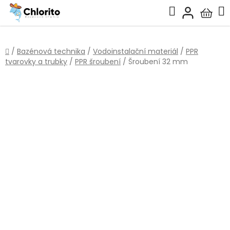
Přejít
Hledat
na
Nákup
obsah
košík
Domů
/
Bazénová technika
/
Vodoinstalační materiál
/
PPR
tvarovky a trubky
/
PPR šroubení
/
Šroubení 32 mm