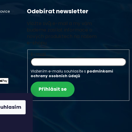
Odebírat newsletter
hovice
Vložte svůj e-mail a my vám
budeme zasílat informace o
nových produktech na našem
e-shopu.
E-mail
Vložením e-mailu souhlasíte s
podmínkami
ochrany osobních údajů
Přihlásit se
ouhlasím