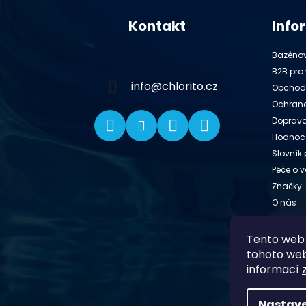
á
Kontakt
Info
p
a
Bazénov
t
B2B pro 
í
info
@
chlorito.cz
Obchod
Ochrana
Doprava
Hodnoc
Slovník
Péče o 
Značky
O nás
Affiliate
Kontakt
Tento web 
tohoto webu
informací
Nastave