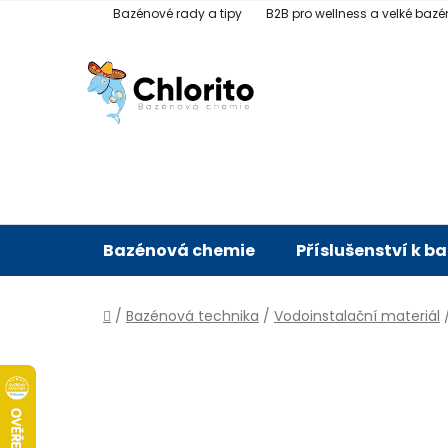
Přejít
Bazénové rady a tipy
B2B pro wellness a velké bazé
na
obsah
Bazénová chemie
Příslušenství k b
Domů
/
Bazénová technika
/
Vodoinstalační materiál