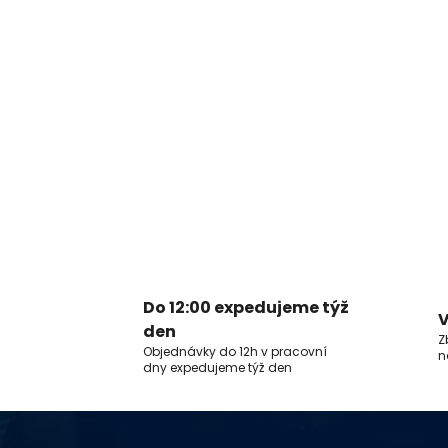
Do 12:00 expedujeme týž
V
den
Z
Objednávky do 12h v pracovní
n
dny expedujeme týž den
Z