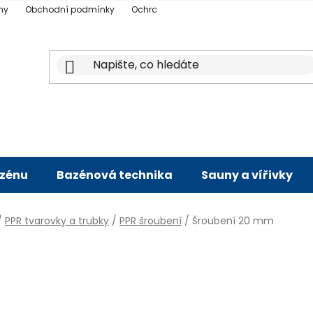
ny
Obchodní podmínky
Ochrana osobních údajů
Doprava a p
azénu
Bazénová technika
Sauny a vířivky
/
PPR tvarovky a trubky
/
PPR šroubení
/
Šroubení 20 mm