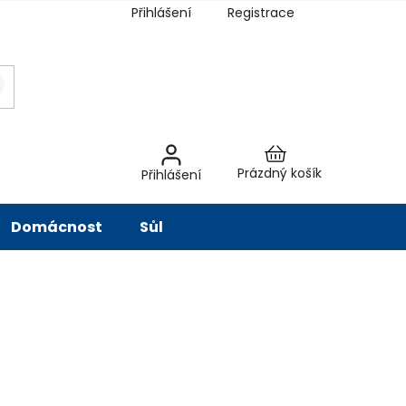
Přihlášení
Registrace
latba
Hodnocení obchodu
Slovník pojmů
Péče o vodu
Znač
Nákupní
Prázdný košík
Přihlášení
košík
Domácnost
Sůl