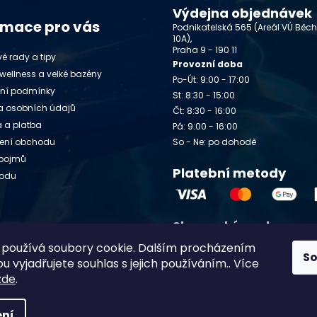
Výdejna objednávek
rmace pro vás
Podnikatelská 565 (Areál VÚ Běc
10A),
Praha 9 - 190 11
é rady a tipy
Provozní doba
wellness a velké bazény
Po-Út: 9:00 - 17:00
ní podmínky
St: 8:30 - 15:00
 osobních údajů
Čt: 8:30 - 16:00
 a platba
Pá: 9:00 - 16:00
ení obchodu
So - Ne: po dohodě
 pojmů
Platební metody
vodu
Slovenský e-shop
y
používá soubory cookie. Dalším procházením
Chlorito.sk
S
 vyjadřujete souhlas s jejich používáním.. Více
zde
.
ní