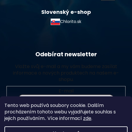
Slovenský e-shop
Chlorito.sk
Odebírat newsletter
Vložte svůj e-mail a my vám budeme zasílat
informace o nových produktech na našem e-
shopu.
E-mail
Tento web používá soubory cookie. Dalším
Vložením e-mailu souhlasíte s
podmínkami ochrany
procházením tohoto webu vyjadřujete souhlas s
osobních údajů
jejich používáním.. Více informací
zde
.
Přihlásit se