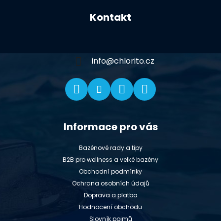
á
Kontakt
p
a
t
í
info
@
chlorito.cz
Informace pro vás
Bazénové rady a tipy
B2B pro wellness a velké bazény
Obchodní podmínky
Ochrana osobních údajů
Doprava a platba
Hodnocení obchodu
Slovník pojmů