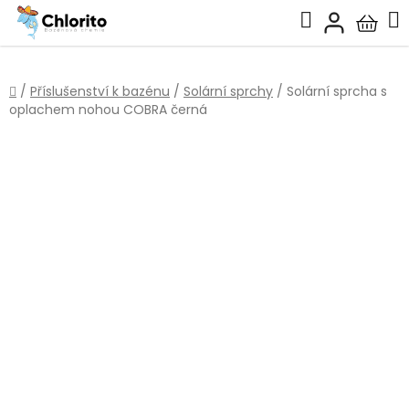
Přejít
Hledat
na
Nákup
obsah
košík
Domů
/
Příslušenství k bazénu
/
Solární sprchy
/
Solární sprcha s
oplachem nohou COBRA černá