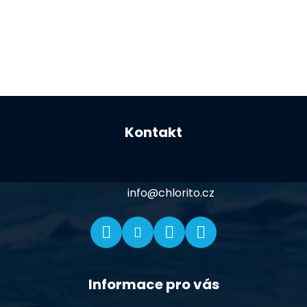
Z
á
Kontakt
p
a
t
í
info
@
chlorito.cz
Informace pro vás