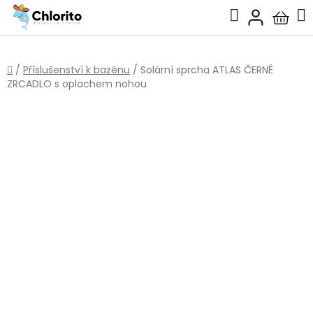
Přejít
Hledat
na
Nákup
obsah
košík
Domů
/
Příslušenství k bazénu
/
Solární sprcha ATLAS ČERNÉ
ZRCADLO s oplachem nohou