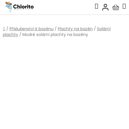
Přejít
Hledat
na
Nákup
obsah
košík
Domů
/
Příslušenství k bazénu
/
Plachty na bazén
/
Solární
plachty
/
Modré solární plachty na bazény