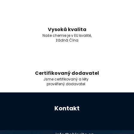
Vysoká kvalita
Naše chemie je v EU kvalitě,
žádná Čína
Certifikovaný dodavatel
Jsme certifikovaný a léty
prověřený dodavatel
Z
á
Kontakt
p
a
t