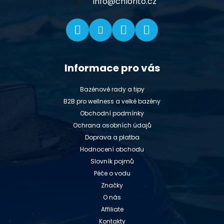
í
info
@
chlorito.cz
Informace pro vás
Bazénové rady a tipy
B2B pro wellness a velké bazény
Obchodní podmínky
Ochrana osobních údajů
Doprava a platba
Hodnocení obchodu
Slovník pojmů
Péče o vodu
Značky
O nás
Affiliate
Kontakty