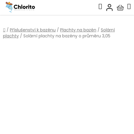
Přejít
Hledat
na
Nákup
obsah
košík
Domů
/
Příslušenství k bazénu
/
Plachty na bazén
/
Solární
plachty
/
Solární plachty na bazény o průměru 3,05