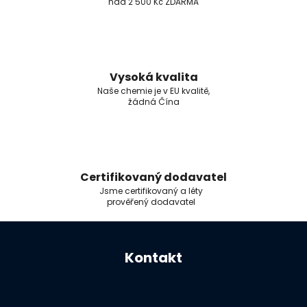
nad 2 500 Kč ZDARMA
Vysoká kvalita
Naše chemie je v EU kvalitě,
žádná Čína
Certifikovaný dodavatel
Jsme certifikovaný a léty
prověřený dodavatel
Z
á
Kontakt
p
a
t