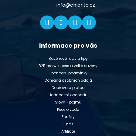
í
info
@
chlorito.cz
Informace pro vás
Bazénové rady a tipy
B2B pro wellness a velké bazény
Obchodní podmínky
Ochrana osobních údajů
Doprava a platba
Hodnocení obchodu
Slovník pojmů
Péče o vodu
Značky
O nás
Affiliate