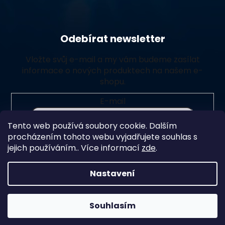
Odebírat newsletter
Vložte svůj e-mail a my vám budeme zasílat
informace o nových produktech na našem e-
shopu.
E-mail
Tento web používá soubory cookie. Dalším
Vložením e-mailu souhlasíte s
podmínkami ochrany
procházením tohoto webu vyjadřujete souhlas s
osobních údajů
jejich používáním.. Více informací
zde
.
Přihlásit se
Nastavení
Souhlasím
Vytvořil Shoptet Premium
Copyright 2026
Chlorito
. Všechna práva vyhrazena.