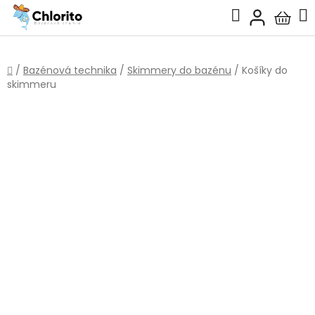
Přejít
Hledat
na
Nákup
obsah
košík
Domů
/
Bazénová technika
/
Skimmery do bazénu
/
Košíky do
skimmeru