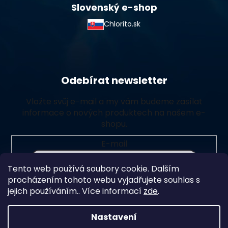
Slovenský e-shop
Chlorito.sk
Odebírat newsletter
Vložte svůj e-mail a my vám budeme zasílat
informace o nových produktech na našem e-
shopu.
E-mail
Tento web používá soubory cookie. Dalším
Vložením e-mailu souhlasíte s
podmínkami ochrany
procházením tohoto webu vyjadřujete souhlas s
osobních údajů
jejich používáním.. Více informací
zde
.
Přihlásit se
Nastavení