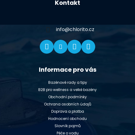
Kontakt
p
a
t
í
info
@
chlorito.cz
Informace pro vás
Bazénové rady a tipy
B2B pro wellness a velké bazény
Obchodní podmínky
Ochrana osobních údajů
Doprava a platba
Hodnocení obchodu
Slovník pojmů
Péče o vodu