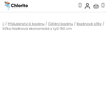
Přejít
Hledat
na
Nákup
obsah
košík
Domů
/
Příslušenství k bazénu
/
Čištění bazénu
/
Bazénové síťky
/
Síťka hladinová ekonomická s tyčí 150 cm