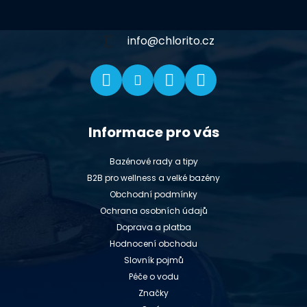
a
t
í
info
@
chlorito.cz
Informace pro vás
Bazénové rady a tipy
B2B pro wellness a velké bazény
Obchodní podmínky
Ochrana osobních údajů
Doprava a platba
Hodnocení obchodu
Slovník pojmů
Péče o vodu
Značky