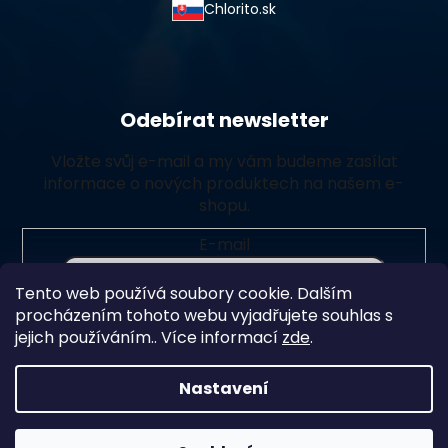
Chlorito.sk
Odebírat newsletter
Vložte svůj e-mail a my vám budeme zasílat
informace o nových produktech na našem e-
shopu.
E-mail
Tento web používá soubory cookie. Dalším
Vložením e-mailu souhlasíte s
podmínkami ochrany
procházením tohoto webu vyjadřujete souhlas s
osobních údajů
jejich používáním.. Více informací
zde
.
Přihlásit se
Nastavení