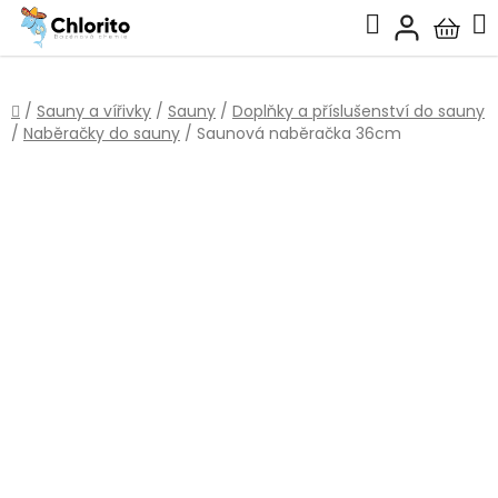
Přejít
Hledat
na
Nákup
obsah
košík
Domů
/
Sauny a vířivky
/
Sauny
/
Doplňky a příslušenství do sauny
/
Naběračky do sauny
/
Saunová naběračka 36cm