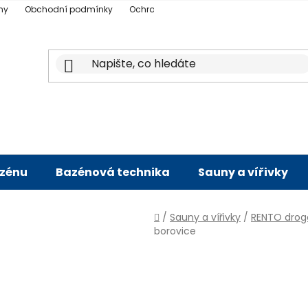
ny
Obchodní podmínky
Ochrana osobních údajů
Doprava a p
azénu
Bazénová technika
Sauny a vířivky
Domů
/
Sauny a vířivky
/
RENTO drog
borovice