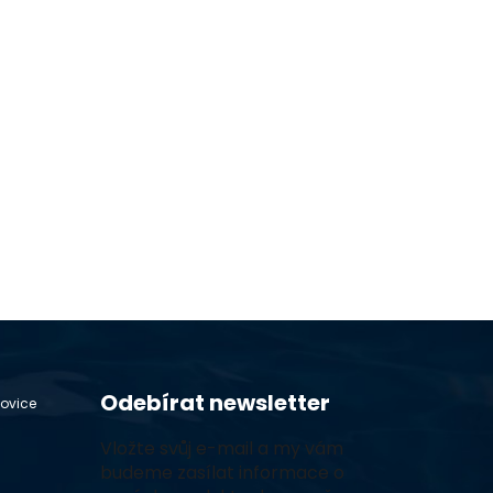
Odebírat newsletter
hovice
Vložte svůj e-mail a my vám
budeme zasílat informace o