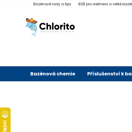
Přejít
Bazénové rady a tipy
B2B pro wellness a velké bazé
na
obsah
Bazénová chemie
Příslušenství k b