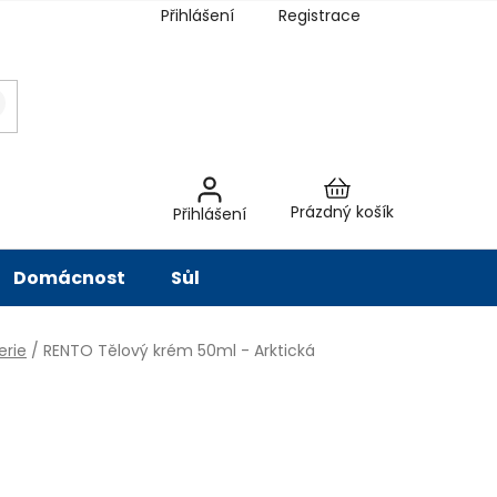
Přihlášení
Registrace
latba
Hodnocení obchodu
Slovník pojmů
Péče o vodu
Znač
Nákupní
Prázdný košík
Přihlášení
košík
Domácnost
Sůl
erie
/
RENTO Tělový krém 50ml - Arktická