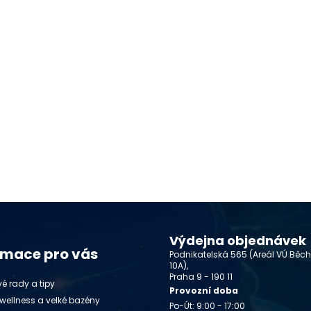
Výdejna objednávek
rmace pro vás
Podnikatelská 565 (Areál VÚ Běc
10A),
Praha 9 - 190 11
é rady a tipy
Provozní doba
wellness a velké bazény
Po-Út: 9:00 - 17:00