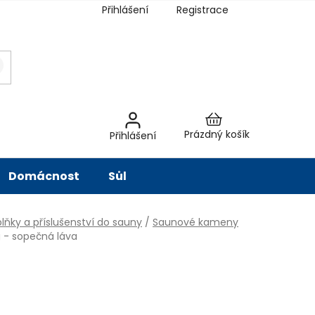
Přihlášení
Registrace
latba
Hodnocení obchodu
Slovník pojmů
Péče o vodu
Znač
Nákupní
Prázdný košík
Přihlášení
košík
Domácnost
Sůl
lňky a příslušenství do sauny
/
Saunové kameny
 - sopečná láva