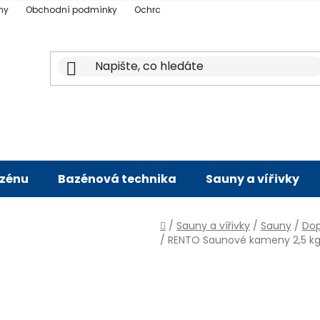
ny
Obchodní podmínky
Ochrana osobních údajů
Doprava a p
azénu
Bazénová technika
Sauny a vířivky
Domů
/
Sauny a vířivky
/
Sauny
/
Dop
/
RENTO Saunové kameny 2,5 kg