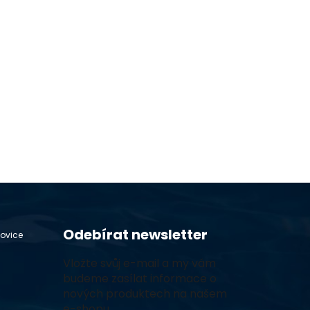
Odebírat newsletter
hovice
Vložte svůj e-mail a my vám
budeme zasílat informace o
nových produktech na našem
e-shopu.