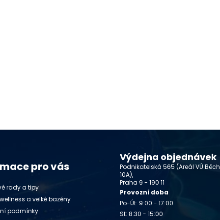
Výdejna objednávek
rmace pro vás
Podnikatelská 565 (Areál VÚ Běc
10A),
Praha 9 - 190 11
é rady a tipy
Provozní doba
wellness a velké bazény
Po-Út: 9:00 - 17:00
ní podmínky
St: 8:30 - 15:00