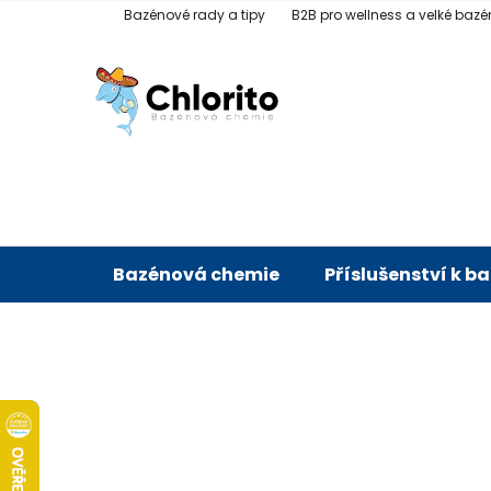
Přejít
Bazénové rady a tipy
B2B pro wellness a velké bazé
na
obsah
Bazénová chemie
Příslušenství k b