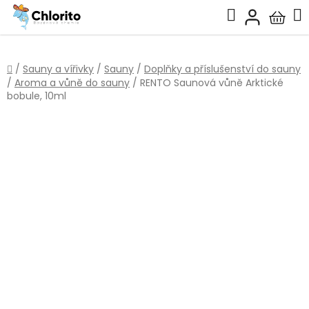
Přejít
Hledat
na
Nákup
obsah
košík
Domů
/
Sauny a vířivky
/
Sauny
/
Doplňky a příslušenství do sauny
/
Aroma a vůně do sauny
/
RENTO Saunová vůně Arktické
bobule, 10ml