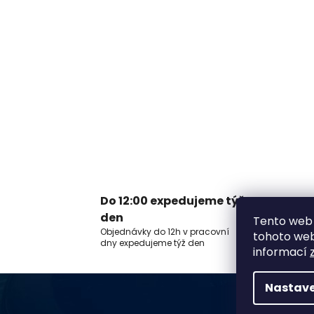
Do 12:00 expedujeme týž
V
den
Tento web 
Z
Objednávky do 12h v pracovní
tohoto webu
n
dny expedujeme týž den
informací
Nastave
Z