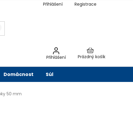
Přihlášení
Registrace
latba
Hodnocení obchodu
Slovník pojmů
Péče o vodu
Znač
Nákupní
Prázdný košík
Přihlášení
košík
Domácnost
Sůl
ubky 50 mm