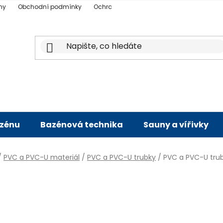
ny
Obchodní podmínky
Ochrana osobních údajů
Doprava a p
azénu
Bazénová technika
Sauny a vířivky
/
PVC a PVC-U materiál
/
PVC a PVC-U trubky
/
PVC a PVC-U tr