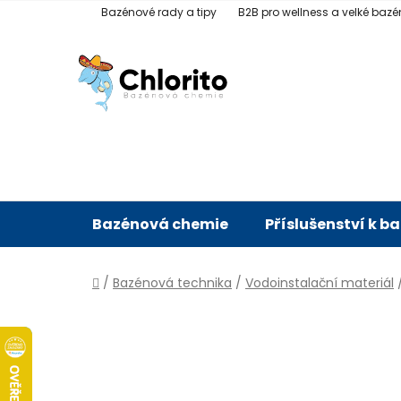
Přejít
Bazénové rady a tipy
B2B pro wellness a velké bazé
na
obsah
Bazénová chemie
Příslušenství k b
Domů
/
Bazénová technika
/
Vodoinstalační materiál