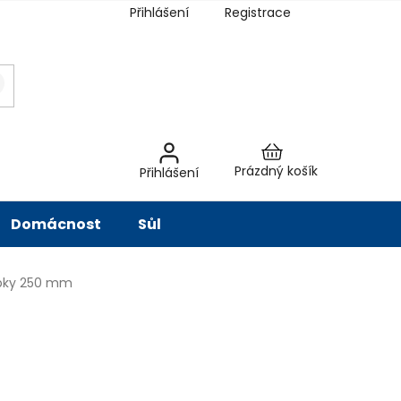
Přihlášení
Registrace
latba
Hodnocení obchodu
Slovník pojmů
Péče o vodu
Znač
Nákupní
Prázdný košík
Přihlášení
košík
Domácnost
Sůl
ubky 250 mm