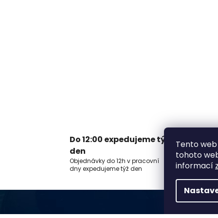
Do 12:00 expedujeme týž
Tento web 
V
den
tohoto webu
Z
Objednávky do 12h v pracovní
n
informací
dny expedujeme týž den
Nastave
Z