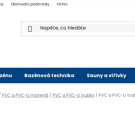
ny
Obchodní podmínky
Ochrana osobních údajů
Doprava a p
azénu
Bazénová technika
Sauny a vířivky
/
PVC a PVC-U materiál
/
PVC a PVC-U trubky
/
PVC a PVC-U tr