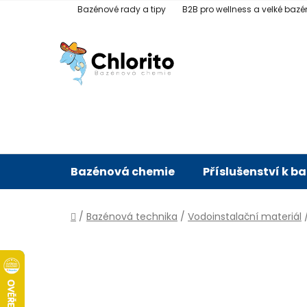
Přejít
Bazénové rady a tipy
B2B pro wellness a velké bazé
na
obsah
Bazénová chemie
Příslušenství k b
Domů
/
Bazénová technika
/
Vodoinstalační materiál