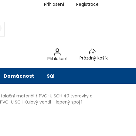
Přihlášení
Registrace
latba
Hodnocení obchodu
Slovník pojmů
Péče o vodu
Znač
Nákupní
Prázdný košík
Přihlášení
košík
Domácnost
Sůl
talační materiál
/
PVC-U SCH 40 tvarovky a
PVC-U SCH Kulový ventil - lepený spoj 1