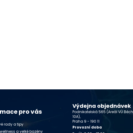
Výdejna objednávek
rmace pro vás
Podnikatelská 565 (Areál VÚ Běc
10A),
Praha 9 - 190 11
é rady a tipy
Provozní doba
wellness a velké bazény