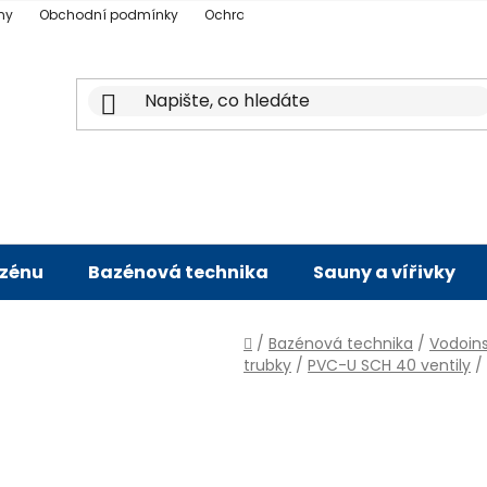
ny
Obchodní podmínky
Ochrana osobních údajů
Doprava a p
azénu
Bazénová technika
Sauny a vířivky
Domů
/
Bazénová technika
/
Vodoins
trubky
/
PVC-U SCH 40 ventily
/