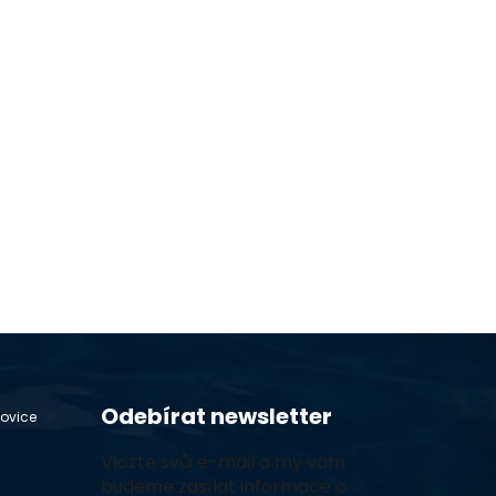
Odebírat newsletter
hovice
Vložte svůj e-mail a my vám
budeme zasílat informace o