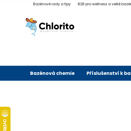
Přejít
Bazénové rady a tipy
B2B pro wellness a velké bazé
na
obsah
Bazénová chemie
Příslušenství k b