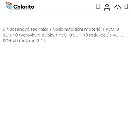
Přejít
Hledat
na
Nákup
obsah
košík
Domů
/
Bazénová technika
/
Vodoinstalační materiál
/
PVC-U
SCH 40 tvarovky a trubky
/
PVC-U SCH 40 redukce
/
PVC-U
SCH 40 redukce 2 * 1