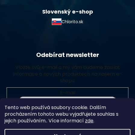
Slovenský e-shop
Chlorito.sk
Odebírat newsletter
Vložte svůj e-mail a my vám budeme zasílat
informace o nových produktech na našem e-
shopu.
E-mail
Tento web používá soubory cookie. Dalším
Vložením e-mailu souhlasíte s
podmínkami ochrany
procházením tohoto webu vyjadřujete souhlas s
osobních údajů
jejich používáním.. Více informací
zde
.
Přihlásit se