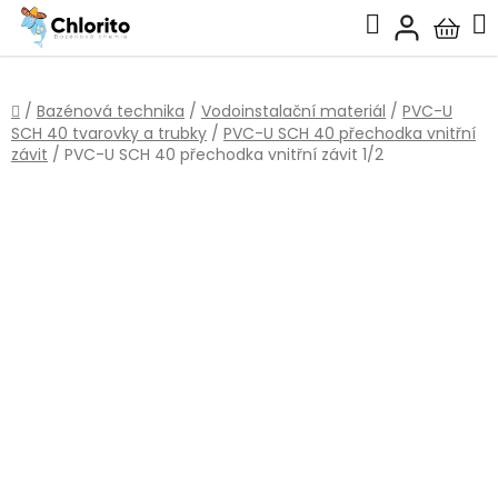
Přejít
Hledat
na
Nákup
obsah
košík
Domů
/
Bazénová technika
/
Vodoinstalační materiál
/
PVC-U
SCH 40 tvarovky a trubky
/
PVC-U SCH 40 přechodka vnitřní
závit
/
PVC-U SCH 40 přechodka vnitřní závit 1/2