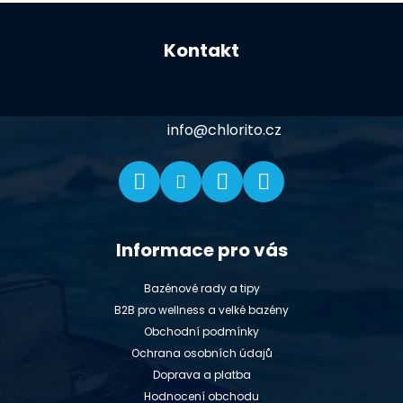
Z
á
Kontakt
p
a
t
í
info
@
chlorito.cz
Informace pro vás
Bazénové rady a tipy
B2B pro wellness a velké bazény
Obchodní podmínky
Ochrana osobních údajů
Doprava a platba
Hodnocení obchodu