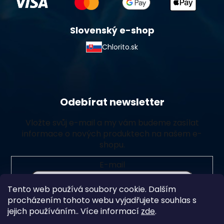
Slovenský e-shop
Chlorito.sk
Odebírat newsletter
Vložte svůj e-mail a my vám budeme zasílat
informace o nových produktech na našem e-
shopu.
E-mail
Tento web používá soubory cookie. Dalším
Vložením e-mailu souhlasíte s
podmínkami ochrany
procházením tohoto webu vyjadřujete souhlas s
osobních údajů
jejich používáním.. Více informací
zde
.
Přihlásit se