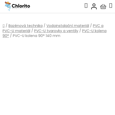
Přejít
Hledat
na
Nákup
obsah
košík
Domů
/
Bazénová technika
/
Vodoinstalační materiál
/
PVC a
PVC-U materiál
/
PVC-U tvarovky a ventily
/
PVC-U kolena
90°
/
PVC-U kolena 90° 140 mm