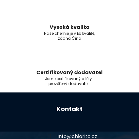
Vysoká kvalita
Naše chemie je v EU kvalitě,
žádná Čína
Certifikovaný dodavatel
Jsme certifikovaný a léty
prověřený dodavatel
Z
á
Kontakt
p
a
t
í
info
@
chlorito.cz