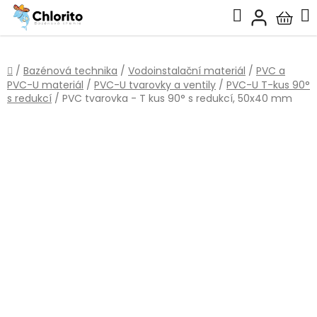
Přejít
Hledat
na
Nákup
obsah
košík
Domů
/
Bazénová technika
/
Vodoinstalační materiál
/
PVC a
PVC-U materiál
/
PVC-U tvarovky a ventily
/
PVC-U T-kus 90°
s redukcí
/
PVC tvarovka - T kus 90° s redukcí, 50x40 mm