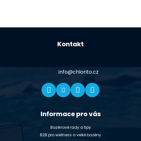
Z
á
Kontakt
p
a
t
í
info
@
chlorito.cz
Informace pro vás
Bazénové rady a tipy
B2B pro wellness a velké bazény