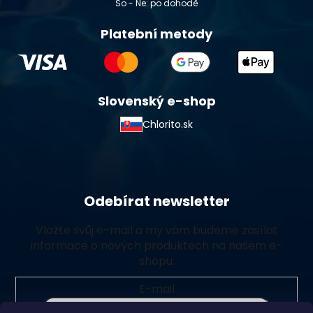
So - Ne: po dohodě
Platební metody
Slovenský e-shop
Chlorito.sk
Odebírat newsletter
Vložte svůj e-mail a my vám budeme zasílat
informace o nových produktech na našem e-
shopu.
E-mail