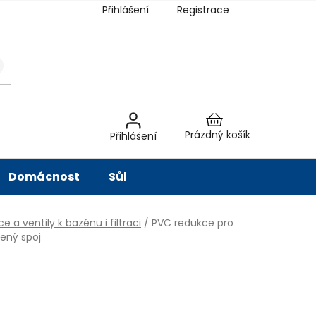
Přihlášení
Registrace
latba
Hodnocení obchodu
Slovník pojmů
Péče o vodu
Znač
Nákupní
Prázdný košík
Přihlášení
košík
Domácnost
Sůl
e a ventily k bazénu i filtraci
/
PVC redukce pro
pený spoj