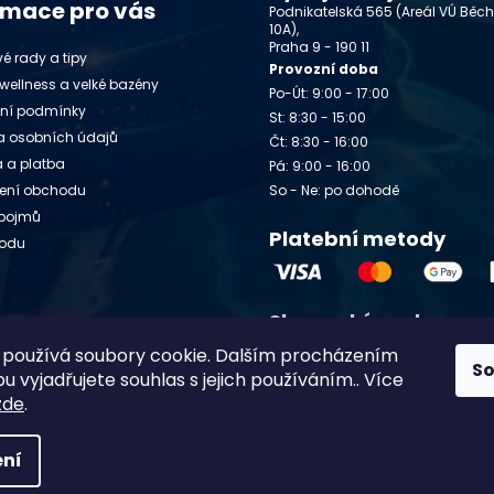
rmace pro vás
Podnikatelská 565 (Areál VÚ Běc
10A),
Praha 9 - 190 11
é rady a tipy
Provozní doba
wellness a velké bazény
Po-Út: 9:00 - 17:00
ní podmínky
St: 8:30 - 15:00
 osobních údajů
Čt: 8:30 - 16:00
 a platba
Pá: 9:00 - 16:00
ení obchodu
So - Ne: po dohodě
 pojmů
Platební metody
vodu
Slovenský e-shop
y
používá soubory cookie. Dalším procházením
Chlorito.sk
S
 vyjadřujete souhlas s jejich používáním.. Více
zde
.
ní