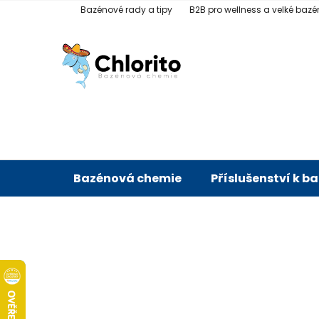
Přejít
Bazénové rady a tipy
B2B pro wellness a velké bazé
na
obsah
Bazénová chemie
Příslušenství k b