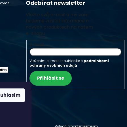
Odebírat newsletter
hovice
Vložte svůj e-mail a my vám
budeme zasílat informace o
nových produktech na našem
e-shopu.
E-mail
Vložením e-mailu souhlasíte s
podmínkami
ochrany osobních údajů
Přihlásit se
ouhlasím
Vytvořil Shoptet Premium